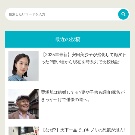
最近の投稿
【2025年最新】安田美沙子が劣化して顔変わ
った?若い頃から現在を時系列で比較検証!
栗塚旭は結婚してる?妻や子供も調査!家族が
きっかっけで俳優の道へ。
【なぜ?】天下一品でゴキブリの死骸が混入!