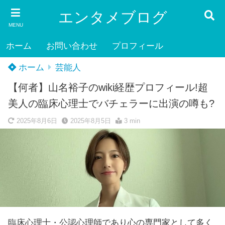
エンタメブログ
MENU
ホーム
お問い合わせ
プロフィール
ホーム
芸能人
【何者】山名裕子のwiki経歴プロフィール!超
美人の臨床心理士でバチェラーに出演の噂も?
2025年8月6日
2025年8月5日
3 min
臨床心理士・公認心理師であり心の専門家として多く