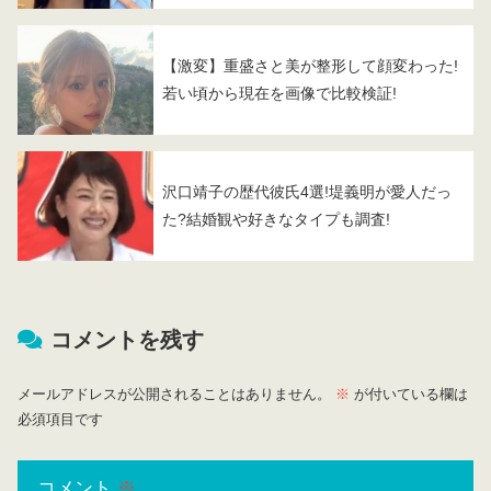
【激変】重盛さと美が整形して顔変わった!
若い頃から現在を画像で比較検証!
沢口靖子の歴代彼氏4選!堤義明が愛人だっ
た?結婚観や好きなタイプも調査!
コメントを残す
メールアドレスが公開されることはありません。
※
が付いている欄は
必須項目です
コメント
※