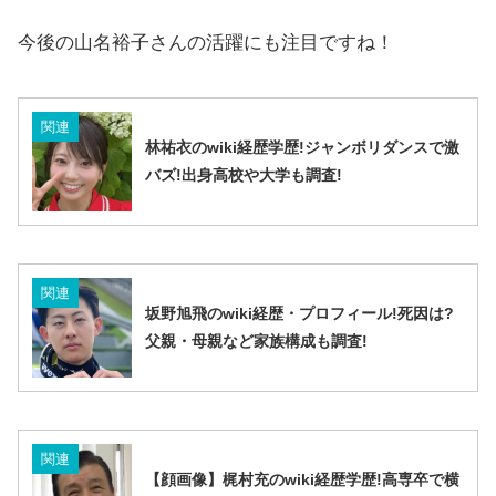
今後の山名裕子さんの活躍にも注目ですね！
関連
林祐衣のwiki経歴学歴!ジャンボリダンスで激
バズ!出身高校や大学も調査!
関連
坂野旭飛のwiki経歴・プロフィール!死因は?
父親・母親など家族構成も調査!
関連
【顔画像】梶村充のwiki経歴学歴!高専卒で横