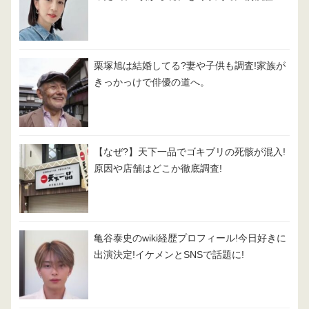
栗塚旭は結婚してる?妻や子供も調査!家族が
きっかっけで俳優の道へ。
【なぜ?】天下一品でゴキブリの死骸が混入!
原因や店舗はどこか徹底調査!
亀谷泰史のwiki経歴プロフィール!今日好きに
出演決定!イケメンとSNSで話題に!