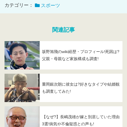
カテゴリー：
スポーツ
関連記事
坂野旭飛のwiki経歴・プロフィール!死因は?
父親・母親など家族構成も調査!
重岡銀次朗に彼女は?好きなタイプや結婚観
も調査してみた!
【なぜ?】長嶋茂雄が嫁と別居していた理由
3選!病気や不倫疑惑との声も!