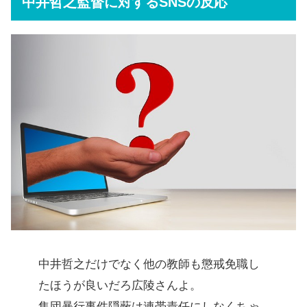
中井哲之監督に対するSNSの反応
中井哲之だけでなく他の教師も懲戒免職し
たほうが良いだろ広陵さんよ。
集団暴行事件隠蔽は連帯責任にしなくちゃ