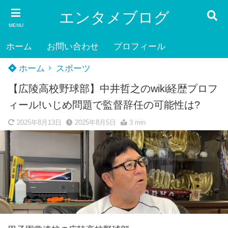
エンタメブログ
MENU
ホーム
お問い合わせ
プロフィール
ホーム
スポーツ
【広陵高校野球部】中井哲之のwiki経歴プロフ
ィール!いじめ問題で監督辞任の可能性は?
2025年8月13日
2025年8月5日
3 min