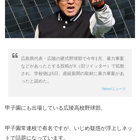
広島県代表・広陵の硬式野球部で今年1月、暴力事案
などがあったとする投稿がX（旧ツイッター）で拡散
され、学校側は5日、産経新聞の取材に暴力事案があ
ったと認めた。
Yahoo!ニュース
甲子園にも出場している広陵高校野球部。
甲子園常連校で有名ですが、いじめ疑惑が浮上しネッ
トで話題になっています。