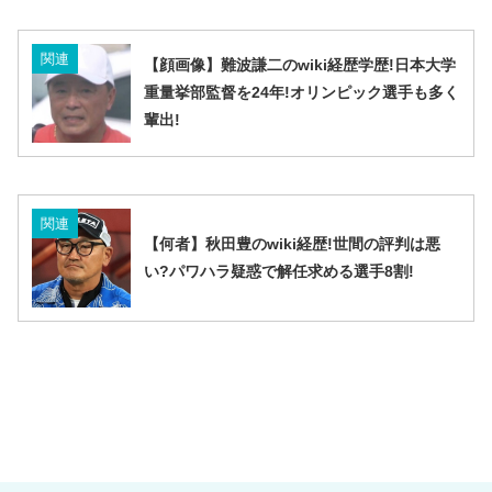
関連
【顔画像】難波謙二のwiki経歴学歴!日本大学
重量挙部監督を24年!オリンピック選手も多く
輩出!
関連
【何者】秋田豊のwiki経歴!世間の評判は悪
い?パワハラ疑惑で解任求める選手8割!