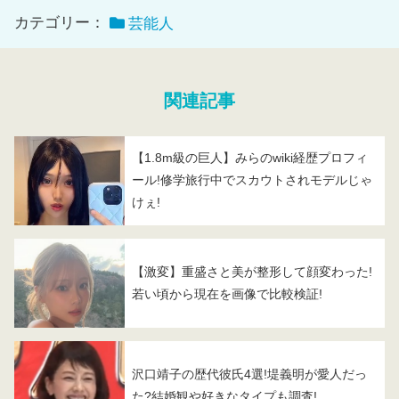
カテゴリー：
芸能人
関連記事
【1.8m級の巨人】みらのwiki経歴プロフィ
ール!修学旅行中でスカウトされモデルじゃ
けぇ!
【激変】重盛さと美が整形して顔変わった!
若い頃から現在を画像で比較検証!
沢口靖子の歴代彼氏4選!堤義明が愛人だっ
た?結婚観や好きなタイプも調査!