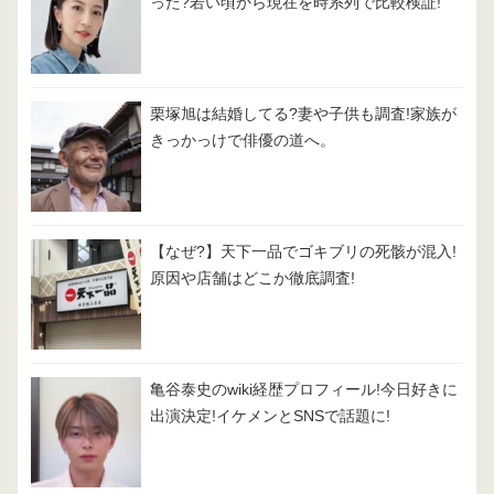
った?若い頃から現在を時系列で比較検証!
栗塚旭は結婚してる?妻や子供も調査!家族が
きっかっけで俳優の道へ。
【なぜ?】天下一品でゴキブリの死骸が混入!
原因や店舗はどこか徹底調査!
亀谷泰史のwiki経歴プロフィール!今日好きに
出演決定!イケメンとSNSで話題に!