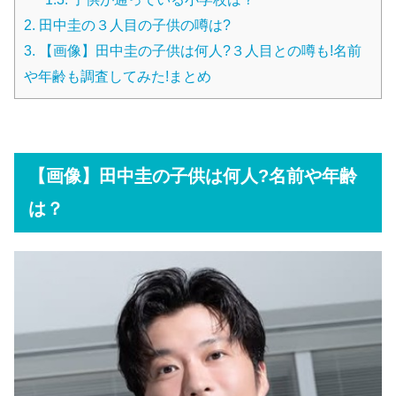
2.
田中圭の３人目の子供の噂は?
3.
【画像】田中圭の子供は何人?３人目との噂も!名前
や年齢も調査してみた!まとめ
【画像】田中圭の子供は何人?名前や年齢
は？