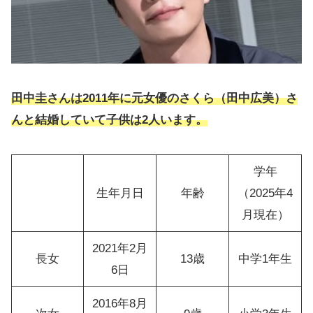
田中圭さんは2011年に元女優のさくら（田中広美）さ
んと結婚していて子供は2人います。
学年
生年月日
年齢
（2025年4
月現在）
2021年2月
長女
13歳
中学1年生
6日
2016年8月