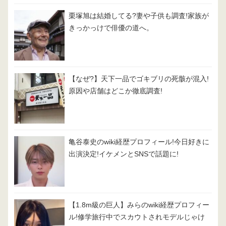
栗塚旭は結婚してる?妻や子供も調査!家族が
きっかっけで俳優の道へ。
【なぜ?】天下一品でゴキブリの死骸が混入!
原因や店舗はどこか徹底調査!
亀谷泰史のwiki経歴プロフィール!今日好きに
出演決定!イケメンとSNSで話題に!
【1.8m級の巨人】みらのwiki経歴プロフィー
ル!修学旅行中でスカウトされモデルじゃけ