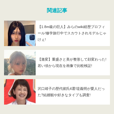
関連記事
【1.8m級の巨人】みらのwiki経歴プロフィ
ール!修学旅行中でスカウトされモデルじゃ
けぇ!
【激変】重盛さと美が整形して顔変わった!
若い頃から現在を画像で比較検証!
沢口靖子の歴代彼氏4選!堤義明が愛人だっ
た?結婚観や好きなタイプも調査!