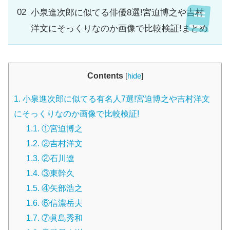
小泉進次郎に似てる俳優8選!宮迫博之や吉村
洋文にそっくりなのか画像で比較検証!まとめ
Contents
[
hide
]
1.
小泉進次郎に似てる有名人7選!宮迫博之や吉村洋文
にそっくりなのか画像で比較検証!
1.1.
①宮迫博之
1.2.
②吉村洋文
1.3.
②石川遼
1.4.
③東幹久
1.5.
④矢部浩之
1.6.
⑥信濃岳夫
1.7.
⑦眞島秀和