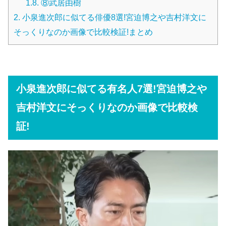
1.8.
⑧武居由樹
2.
小泉進次郎に似てる俳優8選!宮迫博之や吉村洋文に
そっくりなのか画像で比較検証!まとめ
小泉進次郎に似てる有名人7選!宮迫博之や
吉村洋文にそっくりなのか画像で比較検
証!