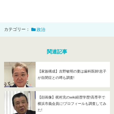
カテゴリー：
政治
関連記事
【家族構成】吉野敏明の妻は歯科医師!息子
が自閉症との噂も調査!
【顔画像】梶村充のwiki経歴学歴!高専卒で
横浜市義会員に!プロフィールも調査してみ
た!