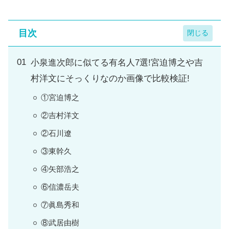
目次
小泉進次郎に似てる有名人7選!宮迫博之や吉
村洋文にそっくりなのか画像で比較検証!
①宮迫博之
②吉村洋文
②石川遼
③東幹久
④矢部浩之
⑥信濃岳夫
⑦眞島秀和
⑧武居由樹