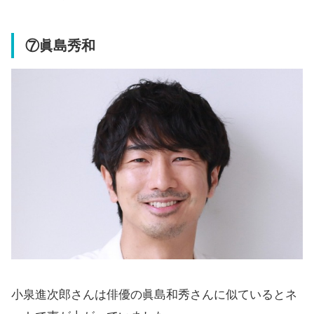
⑦眞島秀和
小泉進次郎さんは俳優の眞島和秀さんに似ているとネ