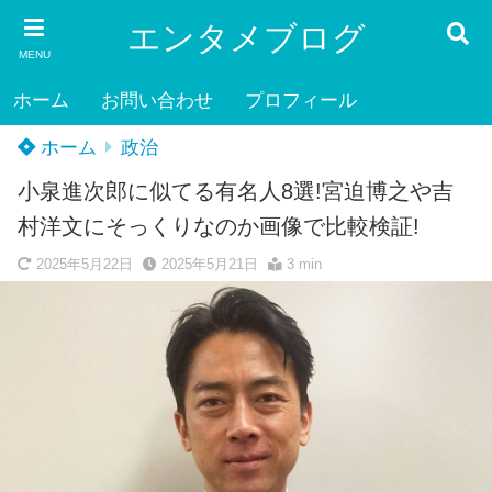
エンタメブログ
MENU
ホーム
お問い合わせ
プロフィール
ホーム
政治
小泉進次郎に似てる有名人8選!宮迫博之や吉
村洋文にそっくりなのか画像で比較検証!
2025年5月22日
2025年5月21日
3 min