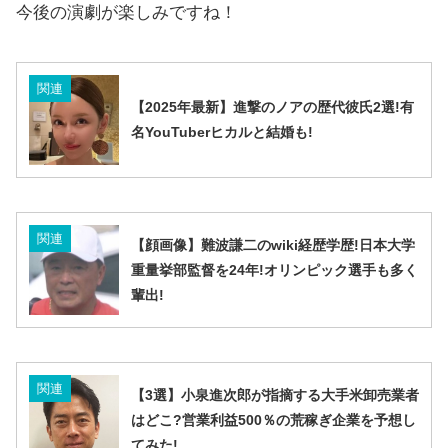
今後の演劇が楽しみですね！
関連
【2025年最新】進撃のノアの歴代彼氏2選!有
名YouTuberヒカルと結婚も!
関連
【顔画像】難波謙二のwiki経歴学歴!日本大学
重量挙部監督を24年!オリンピック選手も多く
輩出!
関連
【3選】小泉進次郎が指摘する大手米卸売業者
はどこ?営業利益500％の荒稼ぎ企業を予想し
てみた!