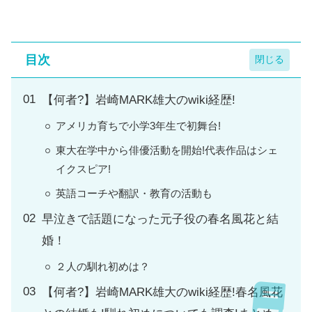
目次
【何者?】岩崎MARK雄大のwiki経歴!
アメリカ育ちで小学3年生で初舞台!
東大在学中から俳優活動を開始!代表作品はシェ
イクスピア!
英語コーチや翻訳・教育の活動も
早泣きで話題になった元子役の春名風花と結
婚！
２人の馴れ初めは？
【何者?】岩崎MARK雄大のwiki経歴!春名風花