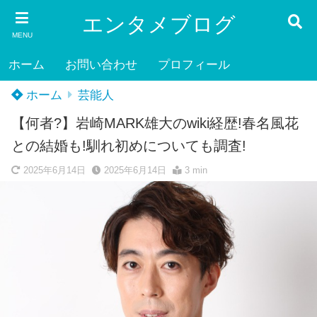
エンタメブログ
MENU
ホーム
お問い合わせ
プロフィール
ホーム
芸能人
【何者?】岩崎MARK雄大のwiki経歴!春名風花
との結婚も!馴れ初めについても調査!
2025年6月14日
2025年6月14日
3 min