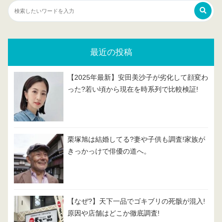
最近の投稿
【2025年最新】安田美沙子が劣化して顔変わ
った?若い頃から現在を時系列で比較検証!
栗塚旭は結婚してる?妻や子供も調査!家族が
きっかっけで俳優の道へ。
【なぜ?】天下一品でゴキブリの死骸が混入!
原因や店舗はどこか徹底調査!