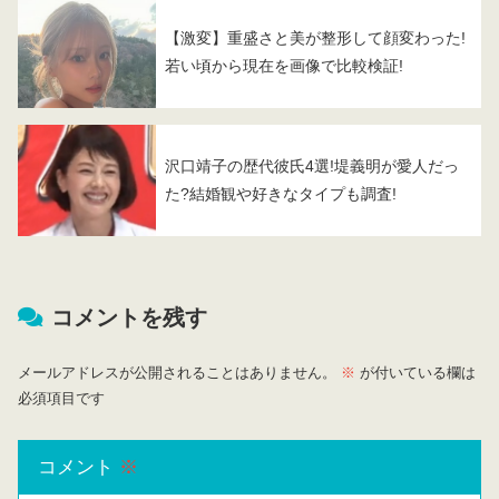
【激変】重盛さと美が整形して顔変わった!
若い頃から現在を画像で比較検証!
沢口靖子の歴代彼氏4選!堤義明が愛人だっ
た?結婚観や好きなタイプも調査!
コメントを残す
メールアドレスが公開されることはありません。
※
が付いている欄は
必須項目です
コメント
※