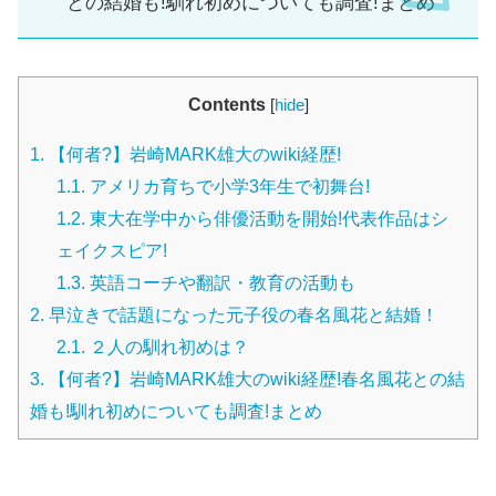
との結婚も!馴れ初めについても調査!まとめ
Contents
[
hide
]
1.
【何者?】岩崎MARK雄大のwiki経歴!
1.1.
アメリカ育ちで小学3年生で初舞台!
1.2.
東大在学中から俳優活動を開始!代表作品はシ
ェイクスピア!
1.3.
英語コーチや翻訳・教育の活動も
2.
早泣きで話題になった元子役の春名風花と結婚！
2.1.
２人の馴れ初めは？
3.
【何者?】岩崎MARK雄大のwiki経歴!春名風花との結
婚も!馴れ初めについても調査!まとめ